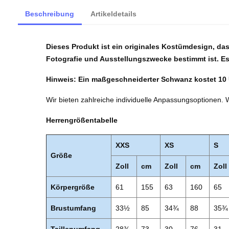
Beschreibung
Artikeldetails
Dieses Produkt ist ein originales Kostümdesign, d
Fotografie und Ausstellungszwecke bestimmt ist. Es
Hinweis: Ein maßgeschneiderter Schwanz kostet 10
Wir bieten zahlreiche individuelle Anpassungsoptionen. 
Herrengrößentabelle
XXS
XS
S
Größe
Zoll
cm
Zoll
cm
Zoll
Körpergröße
61
155
63
160
65
Brustumfang
33½
85
34¾
88
35¾