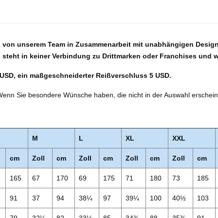
as von unserem Team in Zusammenarbeit mit unabhängigen Design
 steht in keiner Verbindung zu Drittmarken oder Franchises und 
 USD, ein maßgeschneiderter Reißverschluss 5 USD.
Wenn Sie besondere Wünsche haben, die nicht in der Auswahl erscheinen
M
L
XL
XXL
cm
Zoll
cm
Zoll
cm
Zoll
cm
Zoll
cm
165
67
170
69
175
71
180
73
185
91
37
94
38¼
97
39¼
100
40½
103