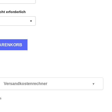
ht erforderlich
WARENKORB
Versandkostenrechner
n
N/A
N/A