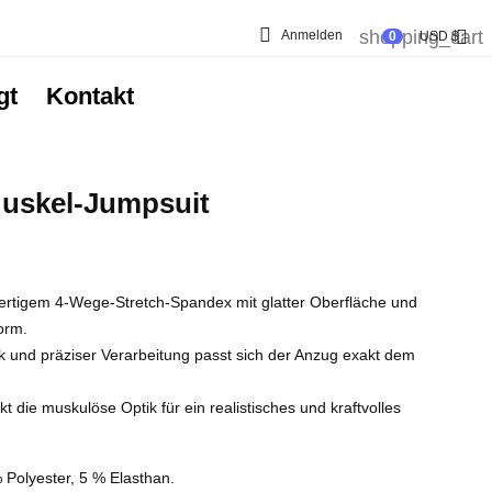

shopping_cart

Anmelden
0
USD $
gt
Kontakt
uskel-Jumpsuit
ertigem 4-Wege-Stretch-Spandex mit glatter Oberfläche und
orm.
 und präziser Verarbeitung passt sich der Anzug exakt dem
kt die muskulöse Optik für ein realistisches und kraftvolles
Polyester, 5 % Elasthan.