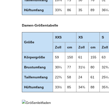
Taillenumfang
28¾
73
30
76
31
Hüftumfang
33¾
86
35
89
36¼
Damen-Größentabelle
XXS
XS
S
Größe
Zoll
cm
Zoll
cm
Zoll
Körpergröße
59
150
61
155
63
Brustumfang
30¼
77
31½
80
32¾
Taillenumfang
22¾
58
24
61
25¼
Hüftumfang
33½
85
34¾
88
35¾