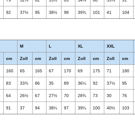
79
32¼
82
33½
85
34¾
88
35¾
91
92
37½
95
38½
98
39¾
101
41
104
M
L
XL
XXL
cm
Zoll
cm
Zoll
cm
Zoll
cm
Zoll
cm
160
65
165
67
170
69
175
71
180
83
33¾
86
35
89
36¼
92
37½
95
64
26½
67
27½
70
28¾
73
30
76
91
37
94
38¼
97
39¼
100
40½
103