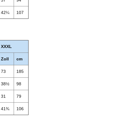
37
94
42¼
107
XXXL
Zoll
cm
73
185
38½
98
31
79
41¾
106