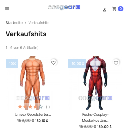

0
shopping_cart

Startseite
Verkaufshits
Verkaufshits
1 - 6 von 6 Artikel(n)
favorite_border
favorite_border
-10%
-10,00 $
(1)
Unisex Gepolsterter...
Fuchs-Cosplay-
169,00 $
Muskelkostüm...
152,10 $
169,00 $
159,00 $