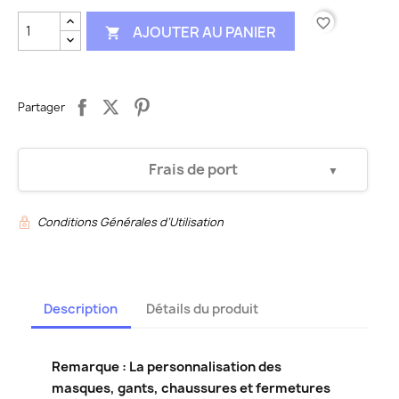
favorite_border
AJOUTER AU PANIER

Partager
Frais de port
Conditions Générales d’Utilisation
N/A
N/A
Description
Détails du produit
Remarque : La personnalisation des
masques, gants, chaussures et fermetures