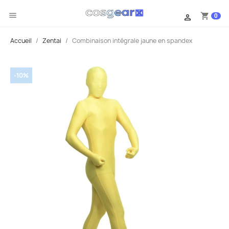

shopping_cart
0

Accueil
Zentai
Combinaison intégrale jaune en spandex
-10%