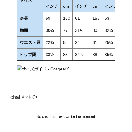
インチ
cm
インチ
cm
インチ
cm
身長
59
150
61
155
63
160
胸囲
30¼
77
31½
80
32¾
83
ウエスト囲
22¾
58
24
61
25¼
64
ヒップ囲
33½
85
34¾
88
35¾
91
コメント (0)
No customer reviews for the moment.