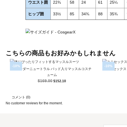
ウエスト囲
22¾
58
24
61
25¼
ヒップ囲
33½
85
34¾
88
35¾
こちらの商品もお好みかもしれません
-10%
-10%
ジェンダーニュートラル パッド入りマッスルコスチ
ユニセックス

簡易表示
ューム
$169.00
$152.10
コメント (0)
No customer reviews for the moment.