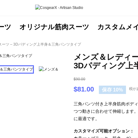
ーツ
オリジナル筋肉スーツ
カスタムメ
ーツ – 3Dパディング上半身＆三角パンツタイプ
メンズ＆レディー
3Dパディング上
$90.00
$81.00
税が
保存 10%
三角パンツ付き上半身筋肉ボデ
つつ動きに合わせて伸縮します
に最適です。
カスタマイズ可能オプション：