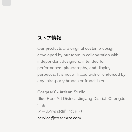
itter
YouTube
ストア情報
Our products are original costume design
developed by our team in collaboration with
independent designers, intended for
performance, photography, and display
purposes. It is not affiliated with or endorsed by
any third-party brands or franchises.
CosgearX - Artisan Studio
Blue Roof Art District, Jinjiang District, Chengdu
中国
メールでのお問い合わせ：
service@cosgearx.com