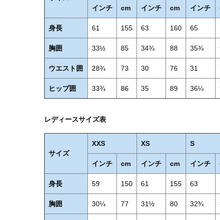
インチ
cm
インチ
cm
インチ
身長
61
155
63
160
65
胸囲
33½
85
34¾
88
35¾
ウエスト囲
28¾
73
30
76
31
ヒップ囲
33¾
86
35
89
36¼
レディースサイズ表
XXS
XS
S
サイズ
インチ
cm
インチ
cm
インチ
身長
59
150
61
155
63
胸囲
30¼
77
31½
80
32¾