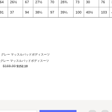
64
26½
67
27½
70
28¾
73
30
76
91
37
94
38¼
97
39¼
100
40½
103
 グレー マッスルパッドボディスーツ

簡易表示
$169.00
$152.10