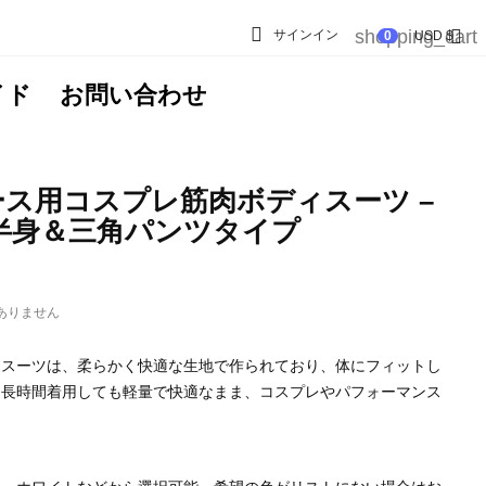

shopping_cart

サインイン
0
USD $
イド
お問い合わせ
ス用コスプレ筋肉ボディスーツ –
半身＆三角パンツタイプ
ありません
ィスーツは、柔らかく快適な生地で作られており、体にフィットし
。長時間着用しても軽量で快適なまま、コスプレやパフォーマンス