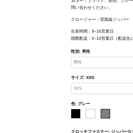
カラー：
ブラック、肌色、グレ
問い合わせください。
クロージャー：背面縦ジッパー
生産時間：9–16営業日
国際配送：5–10営業日（配送
性別: 男性
サイズ: XXS
色: グレー
黒
白
グ
色
色
レ
ー
クロッチファスナー: ジッパー