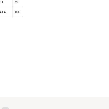
31
79
41¾
106