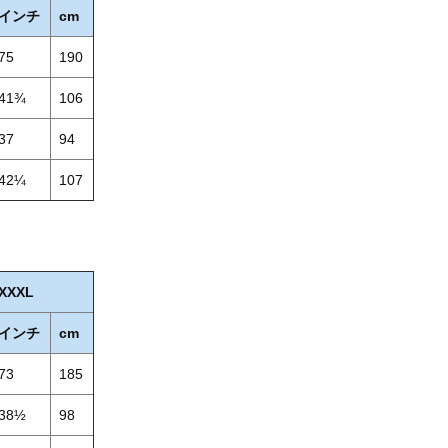
インチ
cm
75
190
41¾
106
37
94
42¼
107
XXXL
インチ
cm
73
185
38½
98